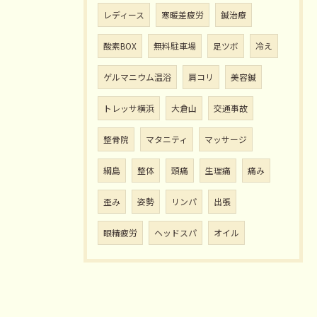
レディース
寒暖差疲労
鍼治療
酸素BOX
無料駐車場
足ツボ
冷え
ゲルマニウム温浴
肩コリ
美容鍼
トレッサ横浜
大倉山
交通事故
整骨院
マタニティ
マッサージ
綱島
整体
頭痛
生理痛
痛み
歪み
姿勢
リンパ
出張
眼精疲労
ヘッドスパ
オイル