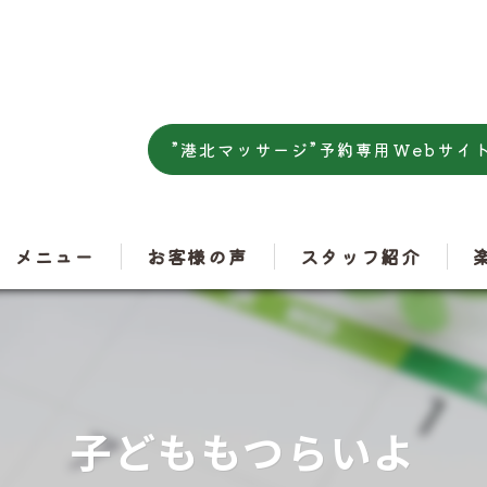
”港北マッサージ”予約専用Webサイ
メニュー
お客様の声
スタッフ紹介
肩
腰
子どももつらいよ
ス