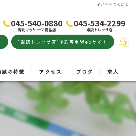
子どももつらいよ
045-540-0880
045-534-2299
港北マッサージ 綱島店
楽鎮トレッサ店
ト
”楽鎮トレッサ店”予約専用Webサイト
楽鎮の特徴
アクセス
ブログ
求人
こり
港北マッサージ
痛
楽鎮トレッサ店
トレッチ