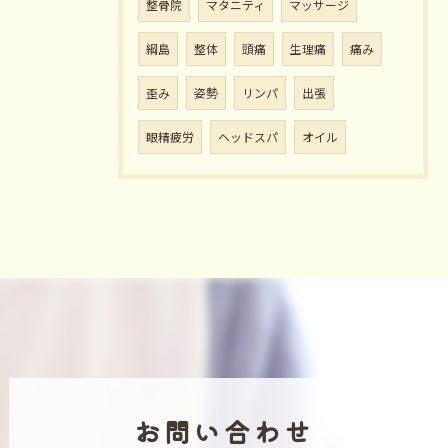
整骨院
マタニティ
マッサージ
綱島
整体
頭痛
生理痛
痛み
歪み
姿勢
リンパ
出張
眼精疲労
ヘッドスパ
オイル
お問い合わせ