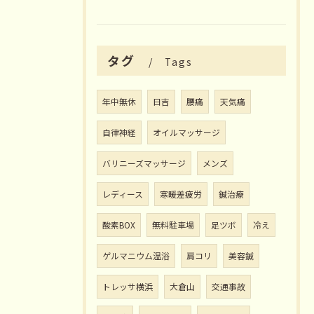
タグ
Tags
年中無休
日吉
腰痛
天気痛
自律神経
オイルマッサージ
バリニーズマッサージ
メンズ
レディース
寒暖差疲労
鍼治療
酸素BOX
無料駐車場
足ツボ
冷え
ゲルマニウム温浴
肩コリ
美容鍼
トレッサ横浜
大倉山
交通事故