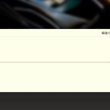
マ
鍼
綱島