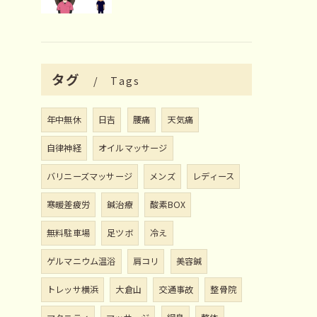
タグ
Tags
年中無休
日吉
腰痛
天気痛
自律神経
オイルマッサージ
バリニーズマッサージ
メンズ
レディース
寒暖差疲労
鍼治療
酸素BOX
無料駐車場
足ツボ
冷え
ゲルマニウム温浴
肩コリ
美容鍼
トレッサ横浜
大倉山
交通事故
整骨院