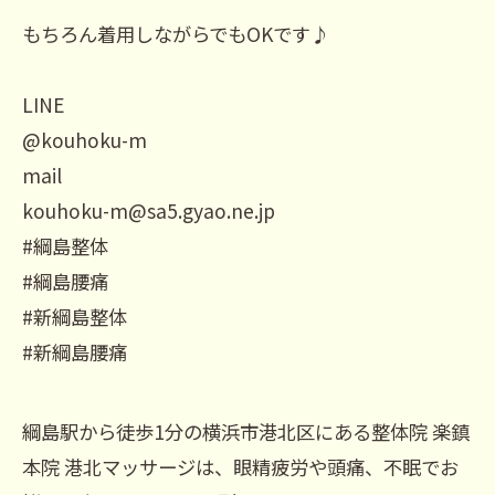
もちろん着用しながらでもOKです♪
LINE
@kouhoku-m
mail
kouhoku-m@sa5.gyao.ne.jp
#綱島整体
#綱島腰痛
#新綱島整体
#新綱島腰痛
綱島駅から徒歩1分の横浜市港北区にある整体院 楽鎮
本院 港北マッサージは、眼精疲労や頭痛、不眠でお