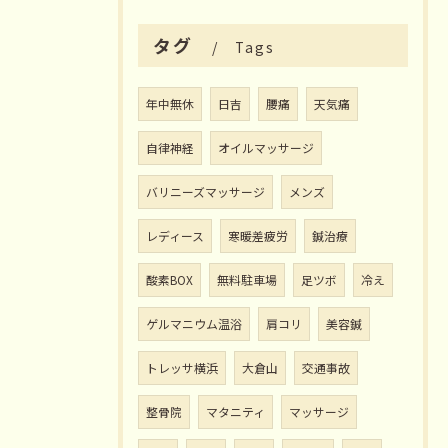
タグ
Tags
年中無休
日吉
腰痛
天気痛
自律神経
オイルマッサージ
バリニーズマッサージ
メンズ
レディース
寒暖差疲労
鍼治療
酸素BOX
無料駐車場
足ツボ
冷え
ゲルマニウム温浴
肩コリ
美容鍼
トレッサ横浜
大倉山
交通事故
整骨院
マタニティ
マッサージ