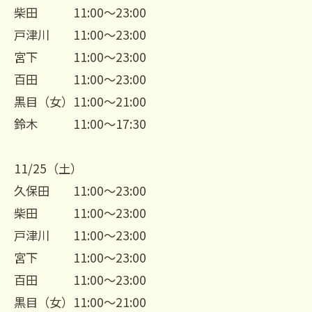
柴田 11:00～23:00
戸津川 11:00～23:00
宮下 11:00～23:00
百田 11:00～23:00
黒目（女）11:00～21:00
鈴木 11:00～17:30
11/25（土）
久保田 11:00～23:00
柴田 11:00～23:00
戸津川 11:00～23:00
宮下 11:00～23:00
百田 11:00～23:00
黒目（女）11:00～21:00