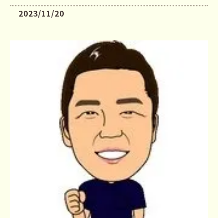
2023/11/20