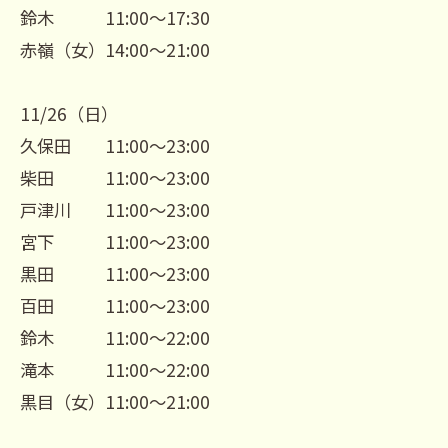
鈴木 11:00～17:30
赤嶺（女）14:00～21:00
11/26（日）
久保田 11:00～23:00
柴田 11:00～23:00
戸津川 11:00～23:00
宮下 11:00～23:00
黒田 11:00～23:00
百田 11:00～23:00
鈴木 11:00～22:00
滝本 11:00～22:00
黒目（女）11:00～21:00