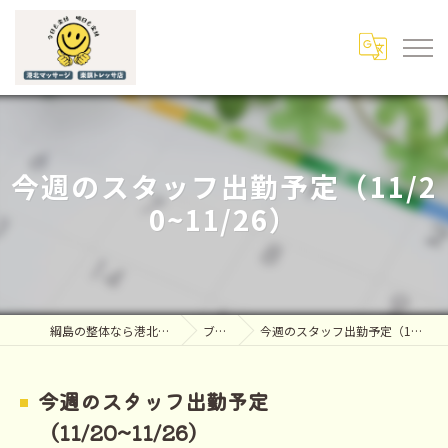
今週のスタッフ出勤予定（11/2
0~11/26）
綱島の整体なら港北マッサージ
ブログ
今週のスタッフ出勤予定（11/20~11/26）
今週のスタッフ出勤予定
（11/20~11/26）