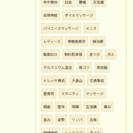
年中無休
日吉
腰痛
天気痛
自律神経
オイルマッサージ
バリニーズマッサージ
メンズ
レディース
寒暖差疲労
鍼治療
酸素BOX
無料駐車場
足ツボ
冷え
ゲルマニウム温浴
肩コリ
美容鍼
トレッサ横浜
大倉山
交通事故
整骨院
マタニティ
マッサージ
綱島
整体
頭痛
生理痛
痛み
歪み
姿勢
リンパ
出張
眼精疲労
ヘッドスパ
オイル