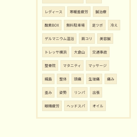
レディース
寒暖差疲労
鍼治療
酸素BOX
無料駐車場
足ツボ
冷え
ゲルマニウム温浴
肩コリ
美容鍼
トレッサ横浜
大倉山
交通事故
整骨院
マタニティ
マッサージ
綱島
整体
頭痛
生理痛
痛み
歪み
姿勢
リンパ
出張
眼精疲労
ヘッドスパ
オイル