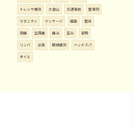
トレッサ横浜
大倉山
交通事故
整骨院
マタニティ
マッサージ
綱島
整体
頭痛
生理痛
痛み
歪み
姿勢
リンパ
出張
眼精疲労
ヘッドスパ
オイル