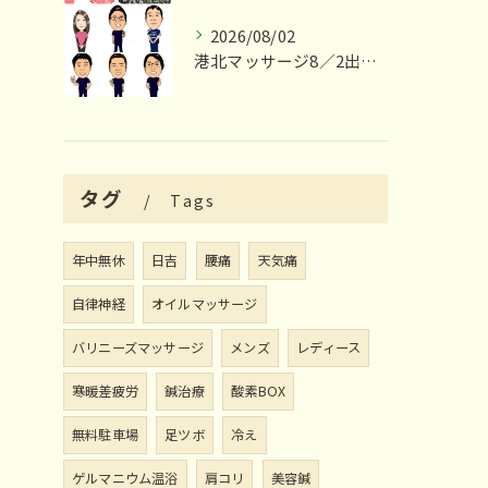
2026/08/02
港北マッサージ8／2出勤スタッフ情報
タグ
Tags
年中無休
日吉
腰痛
天気痛
自律神経
オイルマッサージ
バリニーズマッサージ
メンズ
レディース
寒暖差疲労
鍼治療
酸素BOX
無料駐車場
足ツボ
冷え
ゲルマニウム温浴
肩コリ
美容鍼