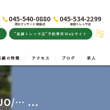
045-540-0880
045-534-2299
港北マッサージ 綱島店
楽鎮トレッサ店
ト
”楽鎮トレッサ店”予約専用Webサイト
楽鎮の特徴
アクセス
ブログ
求人
こり
港北マッサージ
痛
楽鎮トレッサ店
O/… ...
トレッチ