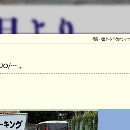
マ
鍼
綱島の整体なら港北マ
O/… ...