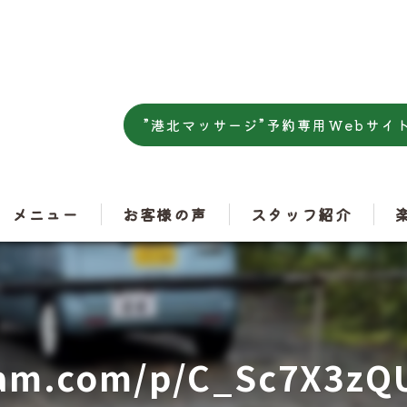
”港北マッサージ”予約専用Webサイ
メニュー
お客様の声
スタッフ紹介
肩
腰
ram.com/p/C_Sc7X3zQU
ス