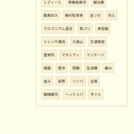
レディース
寒暖差疲労
鍼治療
酸素BOX
無料駐車場
足ツボ
冷え
ゲルマニウム温浴
肩コリ
美容鍼
トレッサ横浜
大倉山
交通事故
整骨院
マタニティ
マッサージ
綱島
整体
頭痛
生理痛
痛み
歪み
姿勢
リンパ
出張
眼精疲労
ヘッドスパ
オイル