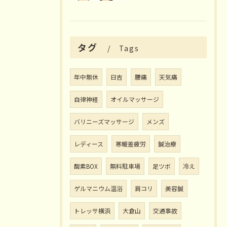
タグ
Tags
年中無休
日吉
腰痛
天気痛
自律神経
オイルマッサージ
バリニーズマッサージ
メンズ
レディース
寒暖差疲労
鍼治療
酸素BOX
無料駐車場
足ツボ
冷え
ゲルマニウム温浴
肩コリ
美容鍼
トレッサ横浜
大倉山
交通事故