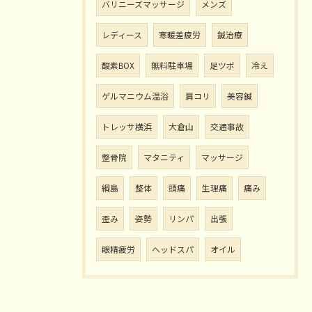
バリニーズマッサージ
メンズ
レディース
寒暖差疲労
鍼治療
酸素BOX
無料駐車場
足ツボ
冷え
ゲルマニウム温浴
肩コリ
美容鍼
トレッサ横浜
大倉山
交通事故
整骨院
マタニティ
マッサージ
綱島
整体
頭痛
生理痛
痛み
歪み
姿勢
リンパ
出張
眼精疲労
ヘッドスパ
オイル