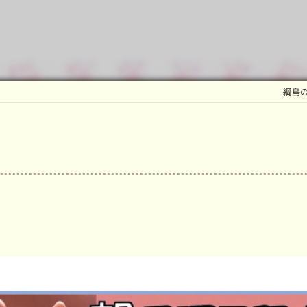
マ
鍼
綱島