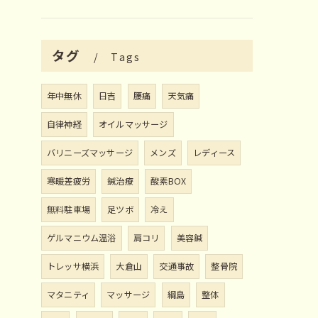
タグ
Tags
年中無休
日吉
腰痛
天気痛
自律神経
オイルマッサージ
バリニーズマッサージ
メンズ
レディース
寒暖差疲労
鍼治療
酸素BOX
無料駐車場
足ツボ
冷え
ゲルマニウム温浴
肩コリ
美容鍼
トレッサ横浜
大倉山
交通事故
整骨院
マタニティ
マッサージ
綱島
整体