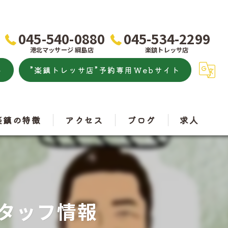
045-540-0880
045-534-2299
港北マッサージ 綱島店
楽鎮トレッサ店
ト
”楽鎮トレッサ店”予約専用Webサイト
楽鎮の特徴
アクセス
ブログ
求人
こり
港北マッサージ
痛
楽鎮トレッサ店
スタッフ情報
トレッチ