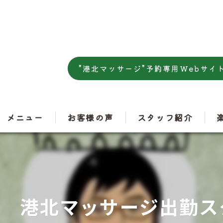
”港北マッサージ”予約専用Webサイ
メニュー
お客様の声
スタッフ紹介
肩
腰
曜 港北マッサージ出勤
ス