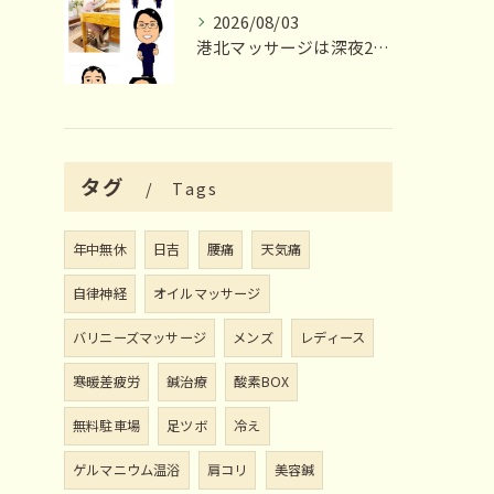
2026/08/03
港北マッサージは深夜23時まで営業いたします
タグ
Tags
年中無休
日吉
腰痛
天気痛
自律神経
オイルマッサージ
バリニーズマッサージ
メンズ
レディース
寒暖差疲労
鍼治療
酸素BOX
無料駐車場
足ツボ
冷え
ゲルマニウム温浴
肩コリ
美容鍼