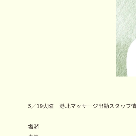
5／19火曜 港北マッサージ出勤スタッフ
塩瀬