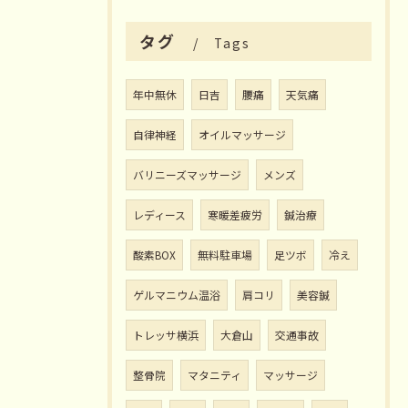
タグ
Tags
年中無休
日吉
腰痛
天気痛
自律神経
オイルマッサージ
バリニーズマッサージ
メンズ
レディース
寒暖差疲労
鍼治療
酸素BOX
無料駐車場
足ツボ
冷え
ゲルマニウム温浴
肩コリ
美容鍼
トレッサ横浜
大倉山
交通事故
整骨院
マタニティ
マッサージ